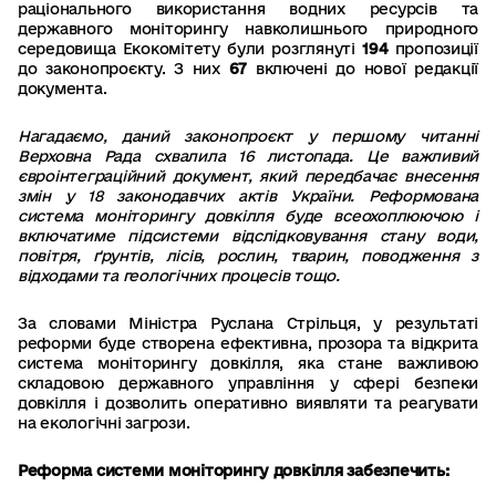
раціонального використання водних ресурсів та
державного моніторингу навколишнього природного
середовища Екокомітету були розглянуті
194
пропозиції
до законопроєкту. З них
67
включені до нової редакції
документа.
Нагадаємо, даний законопроєкт у першому читанні
Верховна Рада схвалила 16 листопада. Це важливий
євроінтеграційний документ, який передбачає внесення
змін у 18 законодавчих актів України. Реформована
система моніторингу довкілля буде всеохоплюючою і
включатиме підсистеми відслідковування стану води,
повітря, ґрунтів, лісів, рослин, тварин, поводження з
відходами та геологічних процесів тощо.
За словами Міністра Руслана Стрільця, у результаті
реформи буде створена ефективна, прозора та відкрита
система моніторингу довкілля, яка стане важливою
складовою державного управління у сфері безпеки
довкілля і дозволить оперативно виявляти та реагувати
на екологічні загрози.
Реформа системи моніторингу довкілля забезпечить: