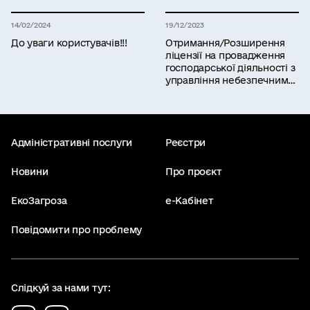
управління відходами
14/02/2024
19/12/2023
До уваги користувачів!!!
Отримання/Розширення
ліцензії на провадження
господарської діяльності з
управління небезпечними
відходами: Міндовкілля
запрошує на навчання
Адміністративні послуги
Реєстри
Новини
Про проєкт
ЕкоЗагроза
е-Кабінет
Повідомити про проблему
Слідкуй за нами тут: