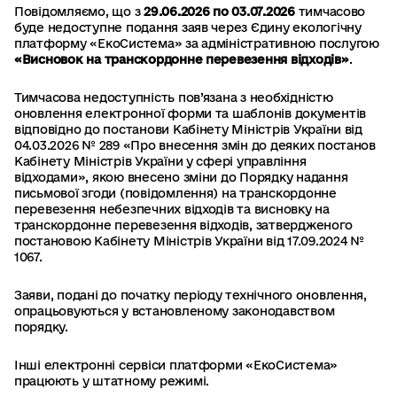
Повідомляємо, що з
29.06.2026 по 03.07.2026
тимчасово
буде недоступне подання заяв через Єдину екологічну
платформу «ЕкоСистема» за адміністративною послугою
«Висновок на транскордонне перевезення відходів»
.
Тимчасова недоступність пов’язана з необхідністю
оновлення електронної форми та шаблонів документів
відповідно до постанови Кабінету Міністрів України від
04.03.2026 № 289 «Про внесення змін до деяких постанов
Кабінету Міністрів України у сфері управління
відходами», якою внесено зміни до Порядку надання
письмової згоди (повідомлення) на транскордонне
перевезення небезпечних відходів та висновку на
транскордонне перевезення відходів, затвердженого
постановою Кабінету Міністрів України від 17.09.2024 №
1067.
Заяви, подані до початку періоду технічного оновлення,
опрацьовуються у встановленому законодавством
порядку.
Інші електронні сервіси платформи «ЕкоСистема»
працюють у штатному режимі.