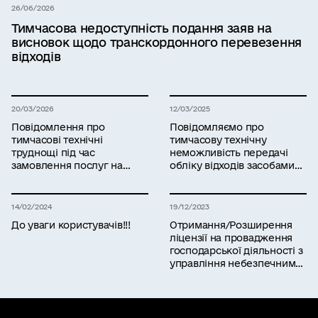
26/06/2026
Тимчасова недоступність подання заяв на
висновок щодо транскордонного перевезення
відходів
20/03/2026
12/03/2025
Повідомлення про
Повідомляємо про
тимчасові технічні
тимчасову технічну
труднощі під час
неможливість передачі
замовлення послуг на
обліку відходів засобами
платформі «ЕкоСистема»
інформаційної системи
управління відходами
14/02/2024
19/12/2023
До уваги користувачів!!!
Отримання/Розширення
ліцензії на провадження
господарської діяльності з
управління небезпечними
відходами: Міндовкілля
запрошує на навчання