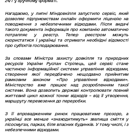
24/7 у зручному форматі.
Нагадаємо, у липні Міндовкілля запустило сервіс, який
дозволяє підприємствам онлайн оформити ліцензію на
поводження з небезпечними відходами. Після видачі
такого документа інформація про компанію автоматично
потрапляє у реєстр. Тепер реєстром можуть
скористатися і українці та отримати необхідні відомості
про суб'єктів господарювання.
За словами Міністра захисту довкілля та природних
ресурсів України Руслан Стрілець, цей сервіс стане
частиною інформаційної системи управління відходами,
створення якої передбачено нещодавно прийнятим
рамковим законом «Про управління відходами».
Міністерство вже працює над розробленням такої
системи. Вона дозволить державі контролювати повний
життєвий цикл кожної тонни відходів – від її утворення,
маршруту перевезення до переробки.
З її впровадженням ринок працюватиме прозоро, а
українці все менше «знаходитимуть» звалища сміття у
лісосмугах, парках, біля власних будинків. У тому числі, і з
небезпечними відходами.