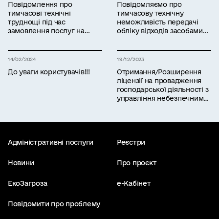
Повідомлення про
Повідомляємо про
тимчасові технічні
тимчасову технічну
труднощі під час
неможливість передачі
замовлення послуг на
обліку відходів засобами
платформі «ЕкоСистема»
інформаційної системи
управління відходами
14/02/2024
19/12/2023
До уваги користувачів!!!
Отримання/Розширення
ліцензії на провадження
господарської діяльності з
управління небезпечними
відходами: Міндовкілля
запрошує на навчання
Адміністративні послуги
Реєстри
Новини
Про проєкт
ЕкоЗагроза
е-Кабінет
Повідомити про проблему