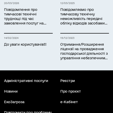
20/03/2026
12/03/2025
Повідомлення про
Повідомляємо про
тимчасові технічні
тимчасову технічну
труднощі під час
неможливість передачі
замовлення послуг на
обліку відходів засобами
платформі «ЕкоСистема»
інформаційної системи
управління відходами
14/02/2024
19/12/2023
До уваги користувачів!!!
Отримання/Розширення
ліцензії на провадження
господарської діяльності з
управління небезпечними
відходами: Міндовкілля
запрошує на навчання
Адміністративні послуги
Реєстри
Новини
Про проєкт
ЕкоЗагроза
е-Кабінет
Повідомити про проблему