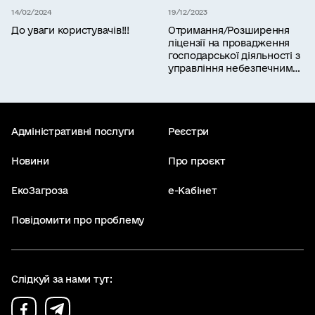
14/02/2024
19/12/2023
До уваги користувачів!!!
Отримання/Розширення
ліцензії на провадження
господарської діяльності з
управління небезпечними
відходами: Міндовкілля
запрошує на навчання
Адміністративні послуги
Реєстри
Новини
Про проєкт
ЕкоЗагроза
е-Кабінет
Повідомити про проблему
Слідкуй за нами тут: