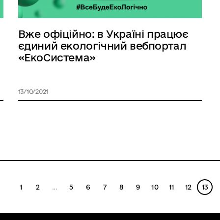
Вже офіційно: в Україні працює
єдиний екологічний вебпортал
«ЕкоСистема»
13/10/2021
1
2
...
5
6
7
8
9
10
11
12
13