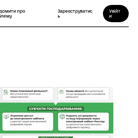
ідомити про
Зареєструватис
Увійт
блему
ь
и