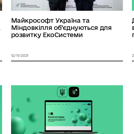
Майкрософт Україна та
а
Міндовкілля об’єднуються для
розвитку ЕкоСистеми
12/11/2021
2