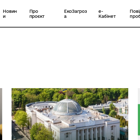
Новин
Про
ЕкоЗагроз
е-
Пов
и
проєкт
а
Кабінет
про